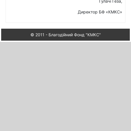
Гулачі Геза,
Директор БФ «КМКС»
© 2011 - Благодійний Фонд "КМКС"