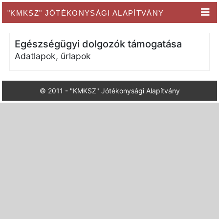
"KMKSZ" JÓTÉKONYSÁGI ALAPÍTVÁNY
Egészségügyi dolgozók támogatása
Adatlapok, űrlapok
© 2011 - "KMKSZ" Jótékonysági Alapítvány